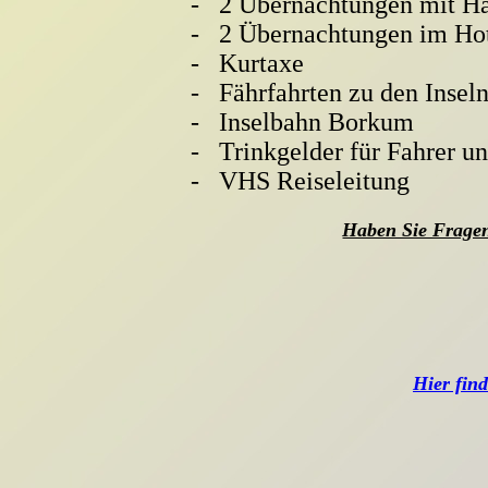
-
2 Übernachtungen mit Ha
-
2 Übernachtungen im Hote
-
Kurtaxe
-
Fährfahrten zu den Insel
-
Inselbahn Borkum
-
Trinkgelder für Fahrer u
-
VHS Reiseleitung
Haben Sie Fragen
Hier fin